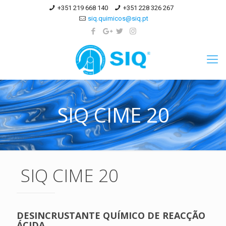
+351 219 668 140
+351 228 326 267
siq.quimicos@siq.pt
SIQ CIME 20
SIQ CIME 20
DESINCRUSTANTE QUÍMICO DE REACÇÃO
ÁCIDA