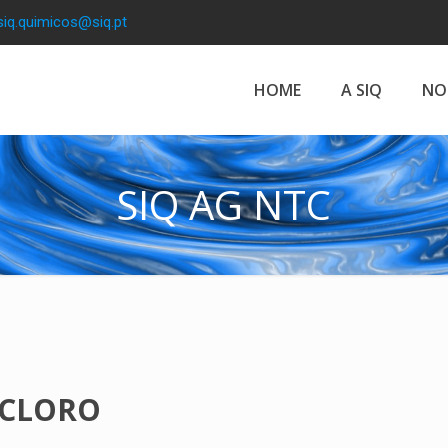
siq.quimicos@siq.pt
HOME
A SIQ
NO
SIQ AG NTC
 CLORO