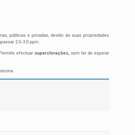
as, públicas e privadas, devido às suas propriedades
apassar 2.0-3.0 ppm.
 Permite efectuar
superclorações,
sem ter de esperar
iscina.