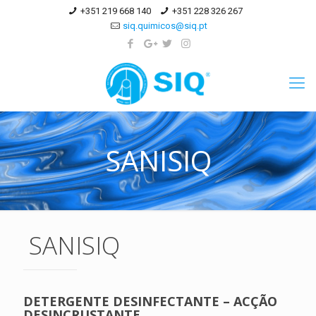
+351 219 668 140
+351 228 326 267
siq.quimicos@siq.pt
SANISIQ
SANISIQ
DETERGENTE DESINFECTANTE – ACÇÃO
DESINCRUSTANTE