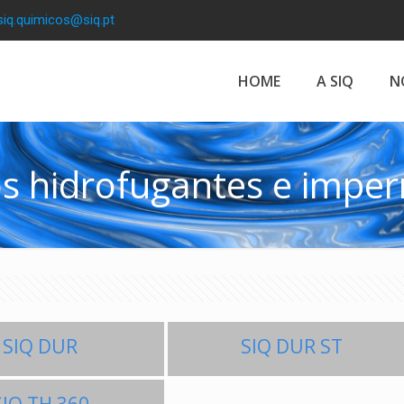
siq.quimicos@siq.pt
HOME
A SIQ
N
s hidrofugantes e imper
SIQ DUR
SIQ DUR ST