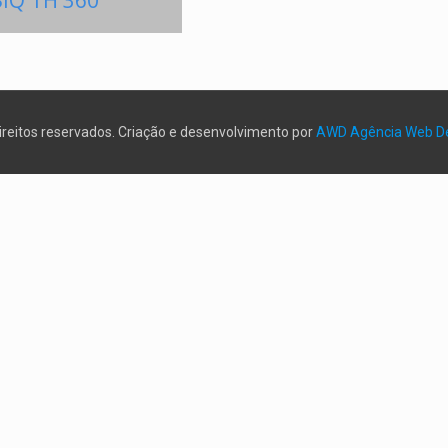
SIQ TH 360
direitos reservados. Criação e desenvolvimento por
AWD Agência Web D