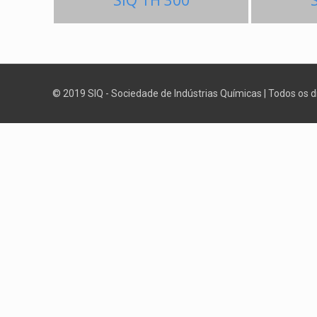
SIQ TH 300
© 2019 SIQ - Sociedade de Indústrias Químicas | Todos os 