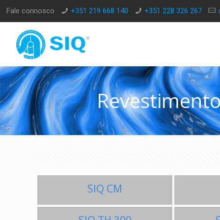
Fale connosco
+351 219 668 140
+351 228 326 267
Revestimento
SIQ CM