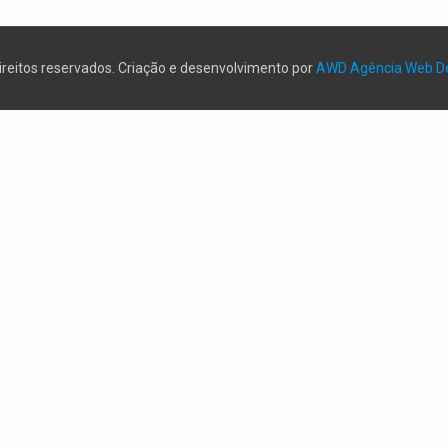
direitos reservados. Criação e desenvolvimento por
AWD Agência Web D