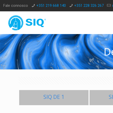
Fale connosco
+351 219 668 140
+351 228 326 267
D
SIQ DE 1
S