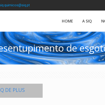
siq.quimicos@siq.pt
HOME
A SIQ
N
esentupimento de esgot
IQ DE PLUS