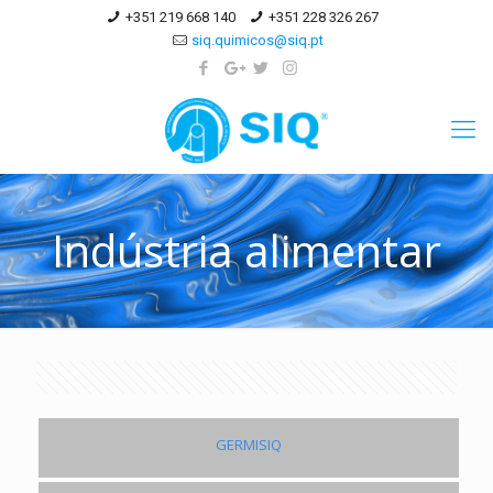
+351 219 668 140
+351 228 326 267
siq.quimicos@siq.pt
Indústria alimentar
GERMISIQ