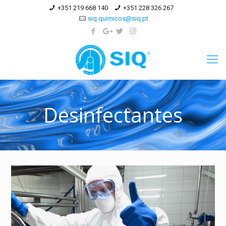
+351 219 668 140
+351 228 326 267
siq.quimicos@siq.pt
Desinfectantes